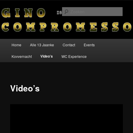
Spring
Drummer – Bands – Events
naar
Zoek
de
primaire
Gino Compromesso
inhoud
Hoofdmenu
Home
Alle 13 Jaanke
Contact
Events
Video’s
Kovvernacht
WC Experience
Video’s