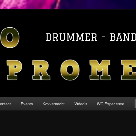
messo
ontact
Events
Kovvernacht
Video’s
WC Experience