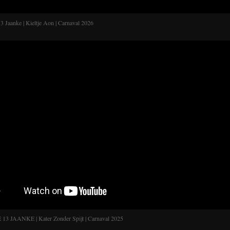
13 Jaanke | Kieltje Aon | Carnaval 2026
13 JAANKE | Kater Zonder Spijt | Carnaval 2025