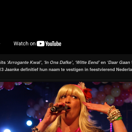
hits
‘Arrogante Kwal’
,
‘In Ons Dafke’
,
‘Witte Eend’
en
‘Daar Gaan
 13 Jaanke definitief hun naam te vestigen in feestvierend Nederl