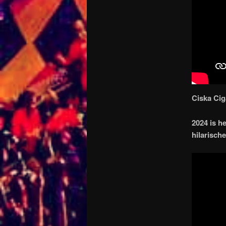
Ciska Cig
2024 is h
hilarisch