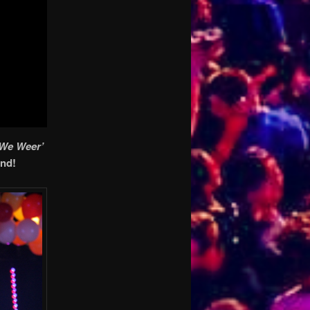
 We Weer’
and!