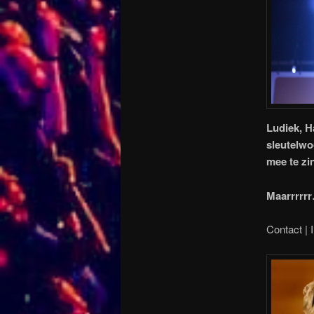
Ludiek, H
sleutelwo
mee te zi
Maarrrrr
Contact | I