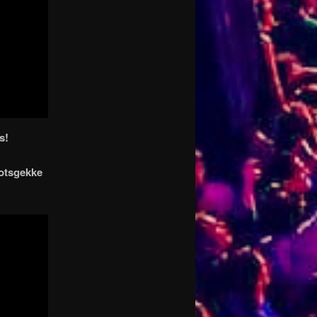
s!
notsgekke